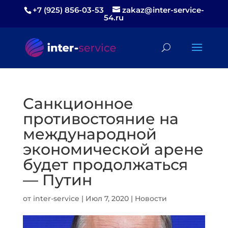
+7 (925) 856-03-53
zakaz@inter-service-
54.ru
Санкционное
противостояние на
международной
экономической арене
будет продолжаться
— Путин
от
inter-service
|
Июл 7, 2020
|
Новости